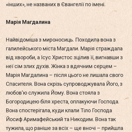
«інших», не названих в Євангелії по імені.
Марія Магдалина
Найвідоміша з мироносиць. Походила вона з
галилейського міста Магдали. Марія страждала
від хвороби, а Ісус Христос зцілив її, вигнавши з
неї сім злих духів. Жінка з вдячним серцем –
Марія Магдалина – після цього не лишала свого
Спасителя. Вона скрізь супроводжувала Його, з
любов'ю служила Йому. Вона стояла з
Богородицею біля хреста, оплакуючи Господа.
Вона спостерігала, куди клали Тіло Господа
Йосиф Аримафейський та Никодим. Вона так
тужила, що раніше за всіх – ще вночі – прийшла