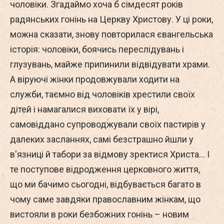
чоловіки. Згадаймо хоча б сімдесят років
радянських гонінь на Церкву Христову. У ці роки,
можна сказати, знову повторилася євангельська
історія: чоловіки, боячись переслідувань і
глузувань, майже припинили відвідувати храми.
А віруючі жінки продовжували ходити на
служби, таємно від чоловіків хрестили своїх
дітей і намагалися виховати їх у вірі,
самовіддано супроводжували своїх пастирів у
далеких засланнях, самі безстрашно йшли у
в'язниці й табори за відмову зректися Христа… І
те поступове відродження церковного життя,
що ми бачимо сьогодні, відбувається багато в
чому саме завдяки православним жінкам, що
вистояли в роки безбожних гонінь – новим