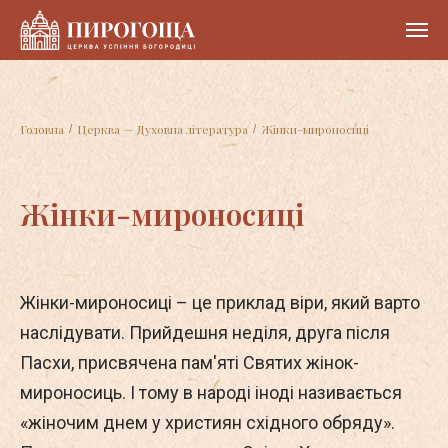
Головна
Церква — Духовна література
Жінки-мироносиці
/
/
Жінки-мироносиці
Жінки-мироносиці – це приклад віри, який варто
наслідувати. Прийдешня неділя, друга після
Пасхи, присвячена пам'яті Святих жінок-
мироносиць. І тому в народі іноді називається
«жіночим днем у християн східного обряду».