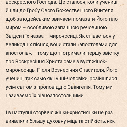
воскреслого Господа. Це сталося, коли учениці
йшли до Гробу Свого Божественного Вчителя
щоб за юдейським звичаєм помазати Його тіло
миром – особливою запашною речовиною.
Звідси і їх назва – мироносиці. Як співається у
великодніх піснях, вони стали «апостолами для
апостолів», – тому що ті отримали першу звістку
про Воскресіння Христа саме з вуст жінок-
мироносиць. Після Вознесіння Спасителя, Його
учениці, так само як і учні-чоловіки, розійшлися
усім світом з проповіддю Євангелія. Тому ми
називаємо їх рівноапостольними.
І в наступні сторіччя жінки-християнки не раз
виявляли більшу духовну міць та стійкість, ніж