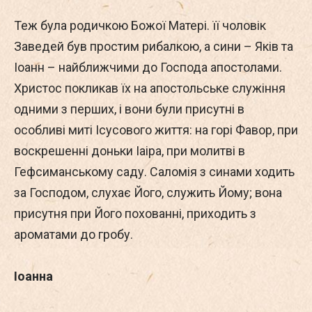
Теж була родичкою Божої Матері. її чоловік
Заведей був простим рибалкою, а сини – Яків та
Іоанн – найближчими до Господа апостолами.
Христос покликав їх на апостольське служіння
одними з перших, і вони були присутні в
особливі миті Ісусового життя: на горі Фавор, при
воскрешенні доньки Іаіра, при молитві в
Гефсиманському саду. Саломія з синами ходить
за Господом, слухає Його, служить Йому; вона
присутня при Його похованні, приходить з
ароматами до гробу.
Іоанна