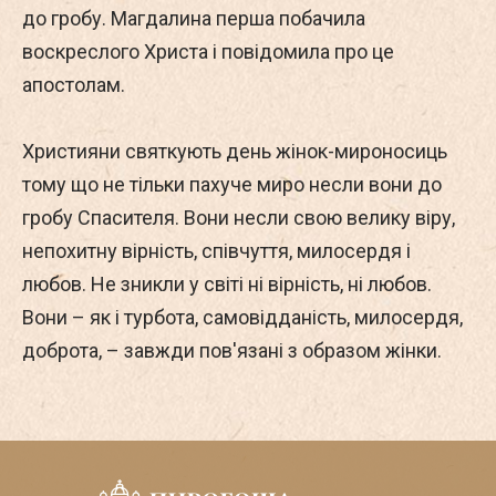
до гробу. Магдалина перша побачила
воскреслого Христа і повідомила про це
апостолам.
Християни святкують день жінок-мироносиць
тому що не тільки пахуче миро несли вони до
гробу Спасителя. Вони несли свою велику віру,
непохитну вірність, співчуття, милосердя і
любов. Не зникли у світі ні вірність, ні любов.
Вони – як і турбота, самовідданість, милосердя,
доброта, – завжди пов'язані з образом жінки.