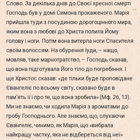
Слово. За декілька днів до Своєї хресної смерті
Господь був у домі Симона прокаженого. Марія
прийшла туди з посудиною дорогоцінного мира,
яким вона з любові до Христа полила Йому
голову і ноги. Потім вона витерла ноги Спасителя
своїм волоссям. На обурення Іуди, – нащо,
мовляв, таке марнотратство, – Господь сказав,
що вона підготувала Його тіло до погребіння. І
ще Христос сказав: «де тільки буде проповідане
Євангеліє по всьому світу, сказано буде в
пам'ять її і про те, що вона зробила» (Мф. 26, 13).
Ми не знаємо, чи ходила Марія з ароматами до
гробу Господнього. Але знаємо, що, слухаючи
Євангеліє, чинимо, як Марія, що «вибрала
найкращу частку, яка не відбереться від неї»