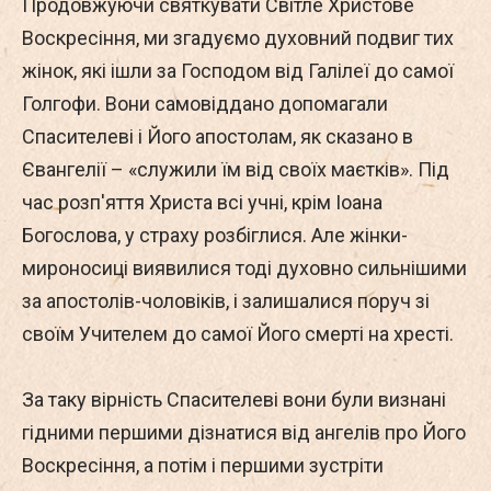
Продовжуючи святкувати Світле Христове
Воскресіння, ми згадуємо духовний подвиг тих
жінок, які ішли за Господом від Галілеї до самої
Голгофи. Вони самовіддано допомагали
Спасителеві і Його апостолам, як сказано в
Євангелії – «служили їм від своїх маєтків». Під
час розп'яття Христа всі учні, крім Іоана
Богослова, у страху розбіглися. Але жінки-
мироносиці виявилися тоді духовно сильнішими
за апостолів-чоловіків, і залишалися поруч зі
своїм Учителем до самої Його смерті на хресті.
За таку вірність Спасителеві вони були визнані
гідними першими дізнатися від ангелів про Його
Воскресіння, а потім і першими зустріти