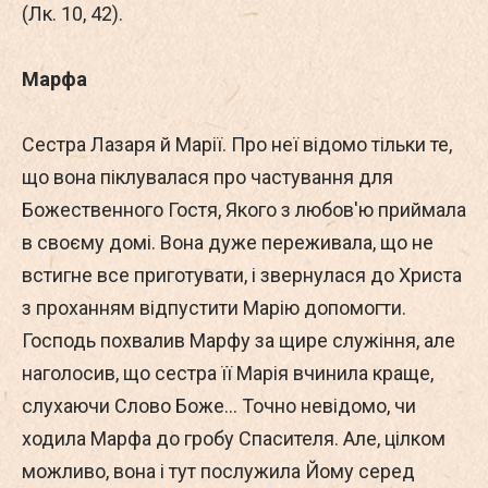
(Лк. 10, 42).
Марфа
Сестра Лазаря й Марії. Про неї відомо тільки те,
що вона піклувалася про частування для
Божественного Гостя, Якого з любов'ю приймала
в своєму домі. Вона дуже переживала, що не
встигне все приготувати, і звернулася до Христа
з проханням відпустити Марію допомогти.
Господь похвалив Марфу за щире служіння, але
наголосив, що сестра її Марія вчинила краще,
слухаючи Слово Боже… Точно невідомо, чи
ходила Марфа до гробу Спасителя. Але, цілком
можливо, вона і тут послужила Йому серед