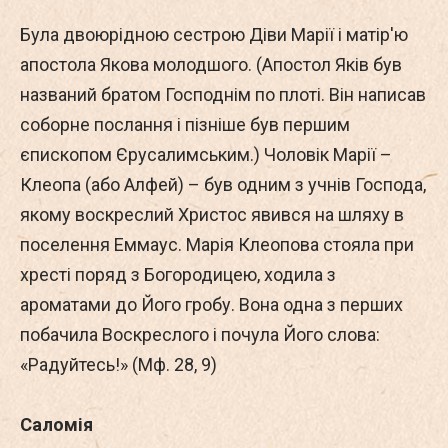
Була двоюрідною сестрою Діви Марії і матір'ю
апостола Якова молодшого. (Апостол Яків був
названий братом Господнім по плоті. Він написав
соборне послання і пізніше був першим
єпископом Єрусалимським.) Чоловік Марії –
Клеопа (або Алфей) – був одним з учнів Господа,
якому воскреслий Христос явився на шляху в
поселення Еммаус. Марія Клеопова стояла при
хресті поряд з Богородицею, ходила з
ароматами до Його гробу. Вона одна з перших
побачила Воскреслого і почула Його слова:
«Радуйтесь!» (Мф. 28, 9)
Саломія