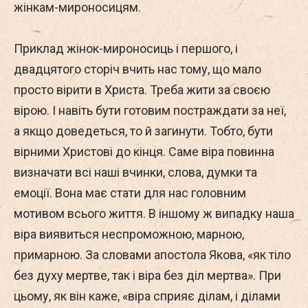
жінкам-мироносицям.
Приклад жінок-мироносиць і першого, і
двадцятого сторіч вчить нас тому, що мало
просто вірити в Христа. Треба жити за своєю
вірою. І навіть бути готовим постраждати за неї,
а якщо доведеться, то й загинути. Тобто, бути
вірними Христові до кінця. Саме віра повинна
визначати всі наші вчинки, слова, думки та
емоції. Вона має стати для нас головним
мотивом всього життя. В іншому ж випадку наша
віра виявиться неспроможною, марною,
примарною. За словами апостола Якова, «як тіло
без духу мертве, так і віра без діл мертва». При
цьому, як він каже, «віра сприяє ділам, і ділами